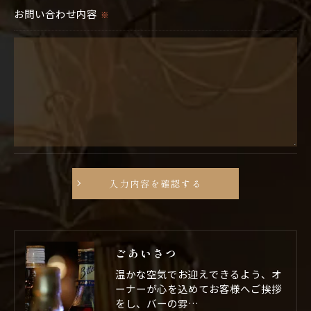
＜個人情報を与えなかった場合に生じる結果＞
お問い合わせ内容
※
必要な情報を頂けない場合は、それに対応した当社のサ
ービスをご提供できない場合がございますので予めご了
承ください。
＜個人情報の開示･訂正・削除･利用停止の手続について
＞
当社では、お客様の個人情報の開示･訂正･削除・利用停
止の手続を定めさせて頂いております。
ご本人である事を確認のうえ、対応させて頂きます。
個人情報の開示･訂正･削除・利用停止の具体的手続きに
つきましては、お電話でお問合せ下さい。
ごあいさつ
温かな空気でお迎えできるよう、オ
ーナーが心を込めてお客様へご挨拶
をし、バーの雰…