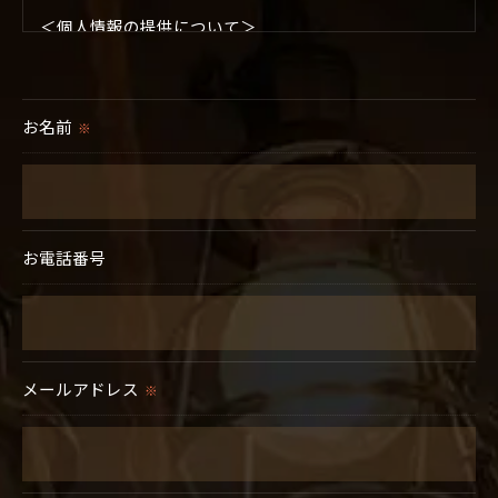
＜個人情報の提供について＞
当社ではお客様の同意を得た場合または法令に定められ
た場合を除き、
取得した個人情報を第三者に提供することはいたしませ
お名前
※
ん。
＜個人情報の委託について＞
当社では、利用目的の達成に必要な範囲において、個人
お電話番号
情報を外部に委託する場合があります。
これらの委託先に対しては個人情報保護契約等の措置を
とり、適切な監督を行います。
＜個人情報の安全管理＞
メールアドレス
※
当社では、個人情報の漏洩等がなされないよう、適切に
安全管理対策を実施します。