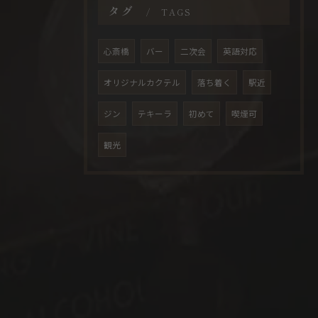
タグ
TAGS
心斎橋
バー
二次会
英語対応
オリジナルカクテル
落ち着く
駅近
ジン
テキーラ
初めて
喫煙可
観光