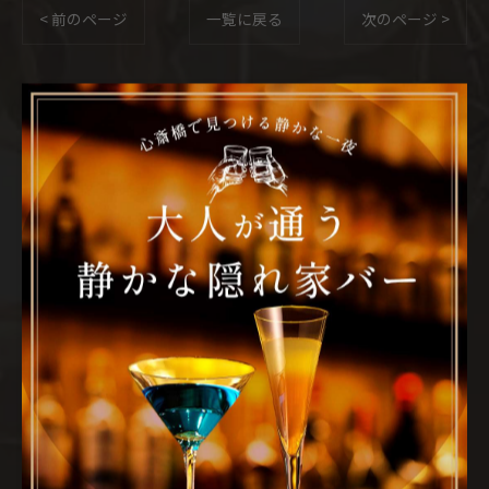
< 前のページ
一覧に戻る
次のページ >
カテゴリー
CATEGORIES
全てのカテゴリー
ウイスキー
デート
レコード
隠れ家
一人飲み
最近の投稿
RECENT