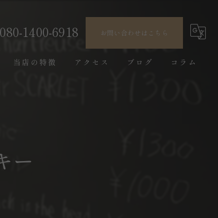
080-1400-6918
お問い合わせはこちら
当店の特徴
アクセス
ブログ
コラム
ウイスキー
デート
レコード
キー
隠れ家
一人飲み