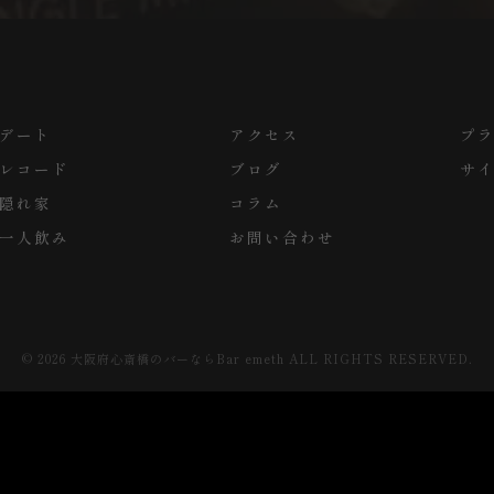
デート
アクセス
プ
レコード
ブログ
サ
隠れ家
コラム
一人飲み
お問い合わせ
© 2026 大阪府心斎橋のバーならBar emeth ALL RIGHTS RESERVED.