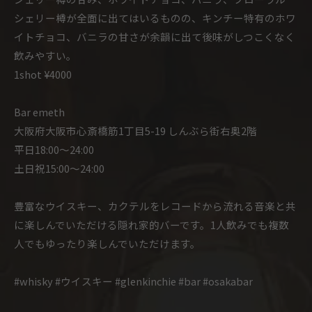
シェリー樽が全面に出てはいるものの、キンチー特有のホワ
イトチョコ、バニラの甘さが余韻に出て後味がしつこくなく
飲みやすい。
1shot ¥4000
Bar emeth
大阪府大阪市心斎橋筋1丁目5-19 しんぶら街右奥2階
平日18:00〜24:00
土日祝15:00〜24:00
豊富なウイスキー、カクテルをレコードから流れる音楽と共
に楽しんでいただける隠れ家的バーです。1人飲みでも複数
人でもゆったり楽しんでいただけます。
#whisky #ウイスキー #glenkinchie #bar #osakabar