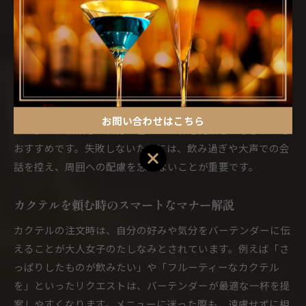
は、店内の雰囲気やその場の空気感をしっかり読み取ること
が大切です。混雑する時間帯やイベント開催時には、事前予
約や入店時の挨拶を忘れずに行いましょう。
また、ドリンクや料理の注文方法にも注意が必要です。人気
のカクテルやおすすめメニューを事前に調べておくと、スマ
ートなオーダーにつながります。初めて訪れる場合は、バー
お問い合わせはこちら
テンダーに相談して自分に合った一杯を提案してもらうのも
おすすめです。失敗しないためには、飲み過ぎや大声での会
お問い合わせはこちら
話を控え、周囲への配慮を忘れないことが重要です。
カクテルを頼む時のスマートなマナー解説
カクテルの注文時は、自分の好みや気分をバーテンダーに伝
えることが大人女子のたしなみとされています。例えば「さ
っぱりしたものが飲みたい」や「フルーティーなカクテル
を」といったリクエストは、バーテンダーが最適な一杯を提
案しやすくなります。メニューに迷った際も、遠慮せずに相