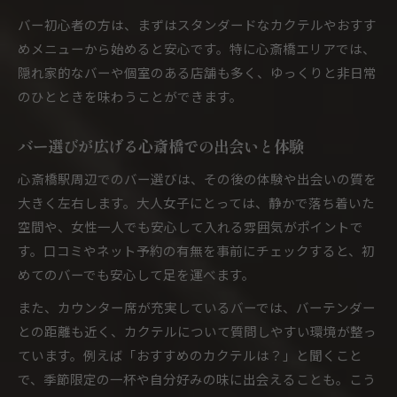
自分好みのバーを見極めるチェックリスト
バー初心者の方は、まずはスタンダードなカクテルやおすす
新しいカクテルバー体験で広がる楽しみ方
めメニューから始めると安心です。特に心斎橋エリアでは、
落ち着きたい夜に最適なバーの過ごし方
隠れ家的なバーや個室のある店舗も多く、ゆっくりと非日常
大人女子が落ち着ける心斎橋駅バーの選び方
のひとときを味わうことができます。
静かなバー空間で過ごす理想の夜時間
心斎橋駅周辺でリラックスできるバー体験
バー選びが広げる心斎橋での出会いと体験
カクテルをゆったり楽しむ大人の夜の流儀
心斎橋駅周辺でのバー選びは、その後の体験や出会いの質を
バーで非日常を感じる静かなひととき
大きく左右します。大人女子にとっては、静かで落ち着いた
心斎橋駅で味わう特別なカクテル体験
空間や、女性一人でも安心して入れる雰囲気がポイントで
す。口コミやネット予約の有無を事前にチェックすると、初
心斎橋駅で出会うカクテルのこだわり体験
めてのバーでも安心して足を運べます。
バーならではの特別なカクテルの魅力
大人女子が楽しむ限定カクテルの味わい方
また、カウンター席が充実しているバーでは、バーテンダー
との距離も近く、カクテルについて質問しやすい環境が整っ
心斎橋駅周辺バーで体験する一杯の感動
ています。例えば「おすすめのカクテルは？」と聞くこと
カクテルが生み出す心斎橋駅の夜の特別感
で、季節限定の一杯や自分好みの味に出会えることも。こう