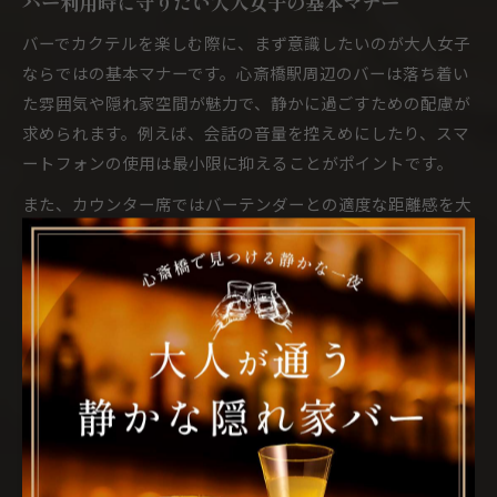
バー利用時に守りたい大人女子の基本マナー
バーでカクテルを楽しむ際に、まず意識したいのが大人女子
ならではの基本マナーです。心斎橋駅周辺のバーは落ち着い
た雰囲気や隠れ家空間が魅力で、静かに過ごすための配慮が
求められます。例えば、会話の音量を控えめにしたり、スマ
ートフォンの使用は最小限に抑えることがポイントです。
また、カウンター席ではバーテンダーとの適度な距離感を大
切にし、混雑時は長時間の席占有を避ける配慮も必要です。
グラスは丁寧に扱い、飲み終わった後は静かにカウンターに
戻すなど、所作一つひとつがスマートな印象につながりま
す。こうしたマナーを守ることで、より心地よいバータイム
を過ごせるでしょう。
心斎橋駅のバーで気を付けるポイントまとめ
心斎橋駅周辺のバーは、個室やカウンター、デート向きのお
しゃれな空間など多彩なシーンに対応しています。利用時に