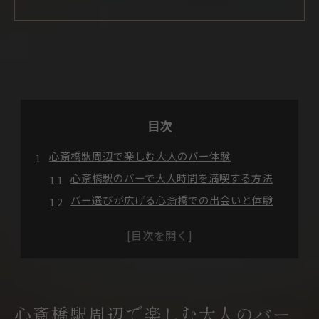
目次
心斎橋駅周辺で楽しむ大人のバー体験
心斎橋駅のバーで大人時間を満喫する方法
バー選びが広げる心斎橋での出会いと体験
カクテルが彩る心斎橋駅周辺のバー巡り
大人女子のためのバー初体験ガイド
心斎橋駅近くのバーで感じる非日常の瞬間
バーの雰囲気を満喫する心斎橋カクテル案内
心斎橋駅周辺で楽しむ大人のバー
心斎橋駅バーで味わうカクテルの魅力発見