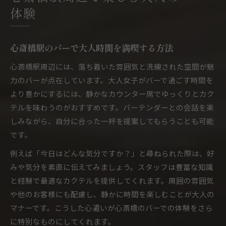
体験
バーの雰囲気を楽しむカクテルの選び方
カウンター席で楽しむ心斎橋駅のバー体験
バーテンダーおすすめ心斎橋カクテル紹介
心斎橋駅のバーで大人時間を満喫する方法
大人女子が惹かれるバーの空間演出とは
心斎橋駅周辺には、落ち着いた雰囲気と洗練された空間が魅
大人女子が知りたいバーのマナー集
力のバーが点在しています。大人女子がバーで過ごす時間を
バー利用時に守りたい大人女子の基本マナー
より豊かにするには、静かなカウンター席でゆっくりとカク
心斎橋駅のバーで気を付けるポイントまとめ
テルを味わうのがおすすめです。バーテンダーとの会話を楽
カクテルを頼む時のスマートなマナー解説
しみながら、自分に合った一杯を提案してもらうことも可能
です。
バーでやってはいけない行動とその理由
大人女子のためのバー暗黙ルール入門
例えば「今日はどんな気分ですか？」と尋ねられた際は、好
カクテルバー選びに迷った時の楽しみ方
みや気分を素直に伝えてみましょう。スタッフは豊富な知識
と経験で最適なカクテルを提供してくれます。周囲の雰囲気
心斎橋駅で理想のバーを見つけるコツ紹介
や他のお客様にも配慮し、静かに時間を楽しむことが大人の
カクテルバー選びで失敗しないポイント集
マナーです。こうした心遣いが心斎橋のバーでの体験をさら
バー巡りを最大限楽しむ心斎橋流の方法
に特別なものにしてくれます。