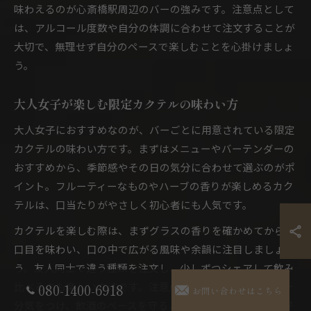
味わえるのが心斎橋駅周辺のバーの強みです。注意点として
は、アルコール度数や自分の体調に合わせて注文することが
大切で、無理せず自分のペースで楽しむことを心掛けましょ
う。
大人女子が楽しむ限定カクテルの味わい方
大人女子におすすめなのが、バーごとに用意されている限定
カクテルの味わい方です。まずはメニューやバーテンダーの
おすすめから、季節感やその日の気分に合わせて選ぶのがポ
イント。フルーティーなものやハーブの香りが楽しめるカク
テルは、口当たりがやさしく初心者にも人気です。
カクテルを楽しむ際は、まずグラスの香りを確かめてから一
口目を味わい、口の中で広がる風味や余韻に注目しましょ
う。友人同士で違う種類を注文し、少しずつシェアして飲み
比べるのも楽しい方法です。注意点として、飲み過ぎには十
080-1400-6918
お問い合わせはこちら
分気をつけ、飲酒のペースを守ることが大切です。自分の好