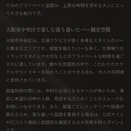
ではのプライベート空間は、上質な時間を求める大人にとっ
バー個室が大人に選ばれる理由を深掘り解説
て大きな魅力です。
大阪で人気のバー個室が持つ魅力とは何か
バーの個室需要が高まる背景とメリット紹介
大阪市中央区で楽しむ落ち着いたバー個室空間
枚方市で注目されるバー個室の使い方と評判
大阪市中央区は、交通アクセスが良く多様なスタイルのバー
バー個室で叶える非日常体験のポイントとは
が集まるエリアです。個室を備えたバーも多く、仕事帰りの
落ち着いた雰囲気の個室バーで贅沢体験
リラックスタイムや大切な人とのプライベートな時間を過ご
バー個室で過ごす落ち着いた大人の贅沢な時間
すのに適しています。静かな雰囲気の中で、こだわりのカク
大阪市中央区のバー個室で感じる上質な空間
テルやウイスキーを味わうことができる点も、大人の利用者
枚方市で味わう贅沢なバー個室の特徴を紹介
に支持されています。
大人の社交に最適なバー個室の雰囲気を楽しむ
個室利用の際には、予約が必須となるケースが多いため、事
バーの個室で叶う特別な時間の過ごし方を提案
前に希望の日時や人数、用途を伝えておくことがスムーズな
シーン別に使い分けたい個室バーの魅力
利用につながります。また、個室ごとにインテリアや設備が
異なるため、落ち着いた空間を重視する場合は、公式サイト
バー個室が活躍するシーン別の活用例を紹介
や口コミで事前に雰囲気を確認するのが失敗を防ぐポイント
デートや宴会で選びたいバー個室の魅力まとめ
です。