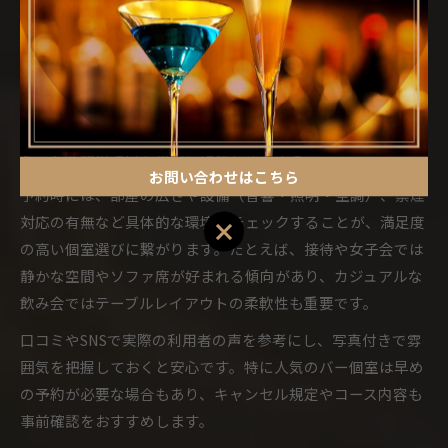
バー個室の選び方で重要なポイントを徹底解説
バー個室を選ぶ際は、まず利用シーンや人数、希望する雰囲
気を明確にすることが大切です。大阪府大阪市中央区や枚方
市では、駅チカや隠れ家的なバーが多く、アクセスや立地条
件も比較ポイントとなります。完全個室や半個室などプライ
ベート空間の違いも事前に確認しましょう。
お問い合わせはこちら
予約時には、部屋の広さや設備（音響・照明・空調）、禁煙
対応の有無など具体的な環境をチェックすることが、満足度
お問い合わせはこちら
の高い個室選びに繋がります。たとえば、接待や女子会では
静かな空間やソファ席が好まれる傾向があり、カジュアルな
飲み会ではテーブルレイアウトの柔軟性も重要です。
口コミやSNSで実際の利用者の声を参考にし、写真付きで雰
囲気を把握しておくと安心です。特に人気のバー個室は早め
の予約が必要な場合もあり、キャンセル規定やコース内容も
事前確認をおすすめします。