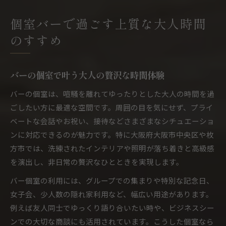
個室バーがもたらす上質な大人の社交場の魅力
大阪市中央区と枚方市で叶える特別な夜
個室バーで過ごす上質な大人時間
バー個室で過ごす大阪市中央区の特別な夜提案
のすすめ
枚方市のバーで大人のプライベートタイムを満
喫
バーの個室で叶う大人の贅沢な時間体験
大阪エリアで選ぶバー個室の楽しみ方とコツ
バーの個室は、喧騒を離れてゆったりとした大人の時間を過
バーの個室で叶う記念日や女子会の素敵な演出
ごしたい方に最適な空間です。周囲の目を気にせず、プライ
大人の夜を彩るバー個室の活用アイデア特集
ベートな会話やお祝い、接待などさまざまなシチュエーショ
プライベート空間を楽しむバー選びの極意
ンに対応できるのが魅力です。特に大阪府大阪市中央区や枚
バー個室の選び方で重要なポイントを徹底解説
方市では、洗練されたインテリアや照明が落ち着きと高級感
大人数対応のバー個室で気兼ねない宴会を実現
を演出し、非日常の贅沢なひとときを実現します。
バー選びで失敗しない個室のチェックリスト
バー個室の利用には、グループでの集まりや特別な記念日、
プライベート重視のバー個室活用術を紹介
女子会、少人数の隠れ家利用など、幅広い用途があります。
大阪で見つける理想のバー個室の選定基準
例えば友人同士でゆっくり語り合いたい時や、ビジネスシー
バーの個室利用が人気なワケを徹底解説
ンでの大切な商談にも活用されています。こうした個室なら